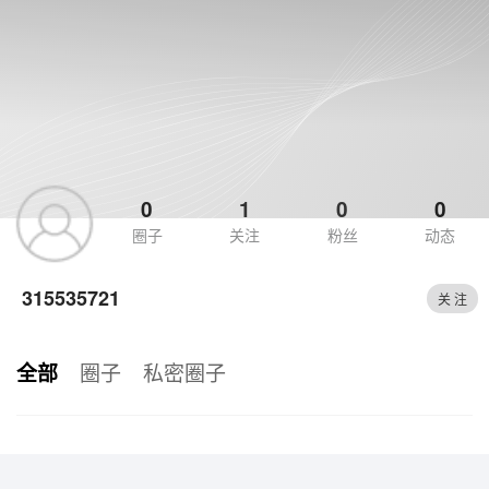
0
1
0
0
圈子
关注
粉丝
动态
315535721
关 注
圈子
私密圈子
全部