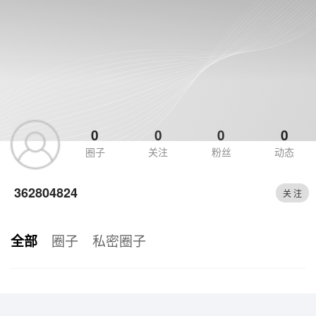
0
0
0
0
圈子
关注
粉丝
动态
362804824
关 注
圈子
私密圈子
全部